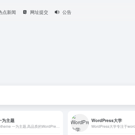
热点新闻
网址提交
公告
一为主题
WordPress大学
iotheme 一为主题,高品质的WordPress主题,有导航主题,wp主题,一为api,热搜榜等主题服务