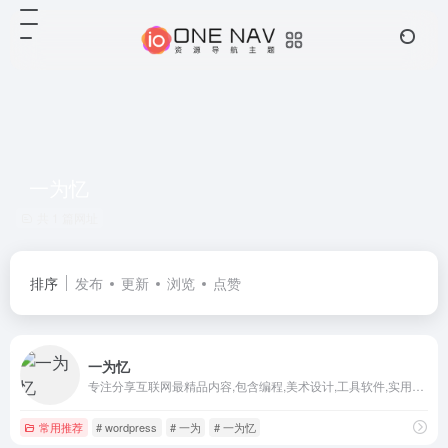
一为忆
共 1 篇网址
排序
发布
更新
浏览
点赞
一为忆
专注分享互联网最精品内容,包含编程,美术设计,工具软件,实用素材和资源,教程等几大分类的综合门户
常用推荐
# wordpress
# 一为
# 一为忆