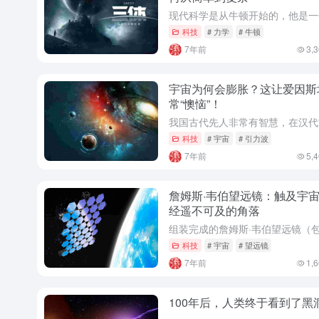
科技
# 力学
# 牛顿
7年前
3,
宇宙为何会膨胀？这让爱因斯
常“懊恼”！
科技
# 宇宙
# 引力波
7年前
5,
詹姆斯·韦伯望远镜：触及宇
经遥不可及的角落
科技
# 宇宙
# 望远镜
7年前
1,
100年后，人类终于看到了黑