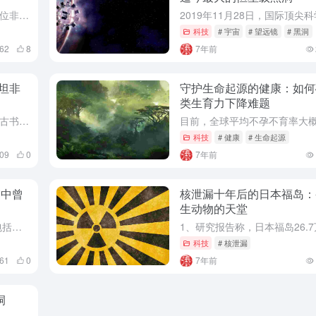
现代科学是从牛顿开始的，他是一位非常了不起的科学家。众所周知，他发现了万有引力定律还有牛顿力学，还是微积分发现人之一。从一个人对科学的贡献来讲，很少有人可以与牛顿相提并论，一生能如果做上述一件事，就能...
科技
# 宇宙
# 望远镜
# 黑洞
362
8
7年前
坦非
守护生命起源的健康：如何
类生育力下降难题
我国古代先人非常有智慧，在汉代古书刘安的《淮南子·齐俗》中，就提到过“四方上下谓之宇，往固来今谓之宙”，简单来说宇是空间，宙是时间，所以宇宙学是一门研究时空的学问。 在宇宙中，时间和空间基本上是一回...
科技
# 健康
# 生命起源
409
0
7年前
宙中曾
核泄漏十年后的日本福岛：
生动物的天堂
组装完成的詹姆斯·韦伯望远镜（包括其“遮阳伞”和模块式组件）已完成部分配置，还将进行进一步安装。 新浪科技讯 北京时间1月6日消息，据国外媒体报道，NASA的詹姆斯·韦伯望远镜目前定于2021年3月...
科技
# 核泄漏
661
0
7年前
洞