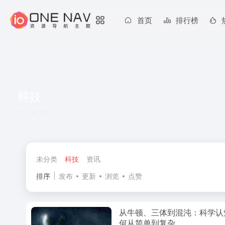
首页
排行榜
科技
共 7 篇文章
未分类
科技
资讯
排序
发布
更新
浏览
点赞
从牛顿、三体到混沌：科学认
何从简单到复杂