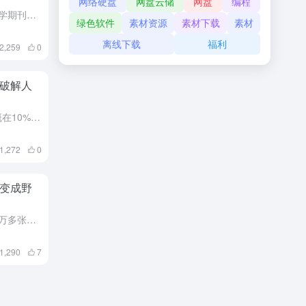
网络硬盘
网盘云储
网盘
编程
2019年11月28日，国际顶尖科学期刊《自然》在线发布了我国天文学家主导的一项重大发现。中国科学院国家天文台刘继峰、张昊彤研究员领导的研究团队发现了一颗迄今为止最大质量的恒星级黑洞，这颗70倍太阳质...
绿色软件
素材资源
素材下载
素材
离线下载
福利
2,259
0
破解人
目前，全球平均不孕不育率大概在10% -15%左右，我国约为15%。中国不孕夫妇约为1200-1500万对，自然妊娠人群流产率高达10%。另外，我国婴儿出生缺陷率为5.6%，每年新增约90万例患儿。 ...
1,272
0
变成野
1、研究报告称，日本福岛26.7万多张野生动物照片记录了20余种动物，包括：野猪、日本野兔、猕猴、野鸡、狐狸、浣熊等。 新浪科技讯 北京时间1月8日消息，据国外媒体报道，美国佐治亚大学最新研究称，日...
1,290
7