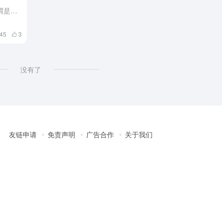
从天文学的角度来看， 2019年可谓是黑洞之年。 这一年，黑洞研究取得了多项突破性进展。4月10日，科学家发布首张全球唯一的黑洞照片；11月28日，中科院国家天文台的科研人员又发现了银河系当中最大的恒...
145
3
没有了
友链申请
免责声明
广告合作
关于我们