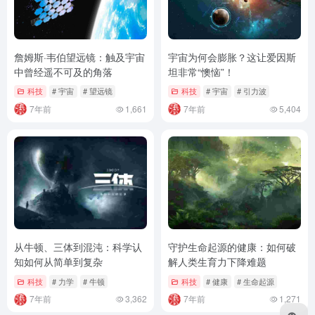
詹姆斯·韦伯望远镜：触及宇宙
宇宙为何会膨胀？这让爱因斯
中曾经遥不可及的角落
坦非常“懊恼”！
科技
# 宇宙
# 望远镜
科技
# 宇宙
# 引力波
7年前
1,661
7年前
5,404
从牛顿、三体到混沌：科学认
守护生命起源的健康：如何破
知如何从简单到复杂
解人类生育力下降难题
科技
# 力学
# 牛顿
科技
# 健康
# 生命起源
7年前
3,362
7年前
1,271