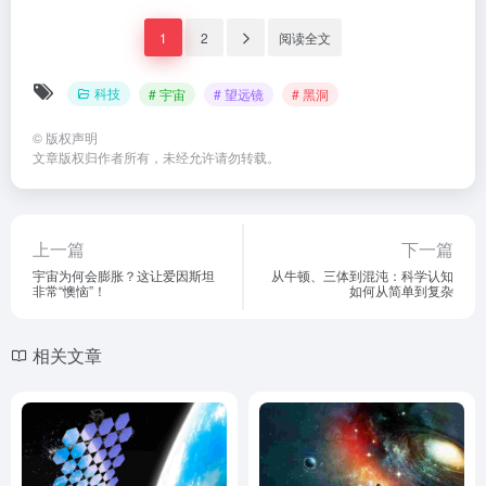
1
2
阅读全文
科技
# 宇宙
# 望远镜
# 黑洞
©
版权声明
文章版权归作者所有，未经允许请勿转载。
上一篇
下一篇
宇宙为何会膨胀？这让爱因斯坦
从牛顿、三体到混沌：科学认知
非常“懊恼”！
如何从简单到复杂
相关文章