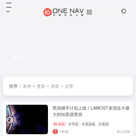
黑洞
共 2 篇文章
排序
发布
更新
浏览
点赞
黑洞捕手计划上线！LAMOST发现迄今最
大的恒星级黑洞
科技
# 宇宙
# 望远镜
# 黑洞
7年前
2,259