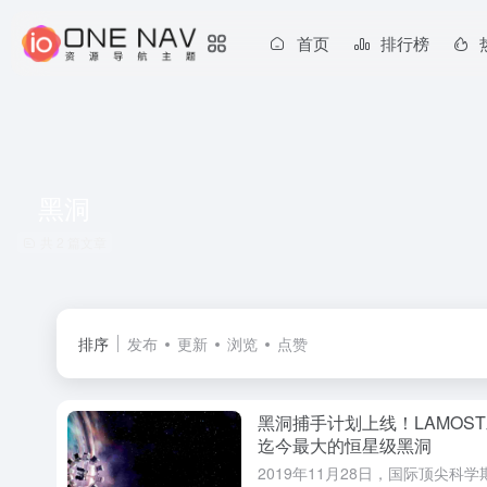
首页
排行榜
黑洞
共 2 篇文章
排序
发布
更新
浏览
点赞
黑洞捕手计划上线！LAMOS
迄今最大的恒星级黑洞