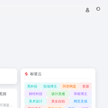
标签云
黑科技
驻场博主
阿里网盘
资源
黑洞
财经科技
设计灵感
草根博主
美术设计
美女自拍
网页灵感
从天文学的角度来看， 2019年可谓是黑洞之年。 这一年，黑洞研究取得了多项突破性进展。4月10日，科学家发布首张全球唯一的黑洞照片；11月28日，中科院国家天文台的科研人员又发现了银河系当中最大的恒...