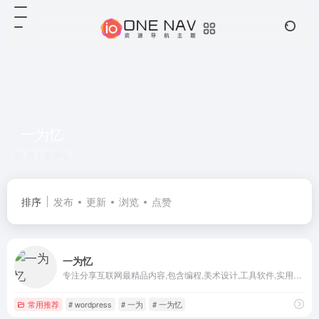
一为忆
共 1 篇网址
排序
发布
更新
浏览
点赞
一为忆
专注分享互联网最精品内容,包含编程,美术设计,工具软件,实用素材和资源,教程等几大分类的综合门户
常用推荐
# wordpress
# 一为
# 一为忆