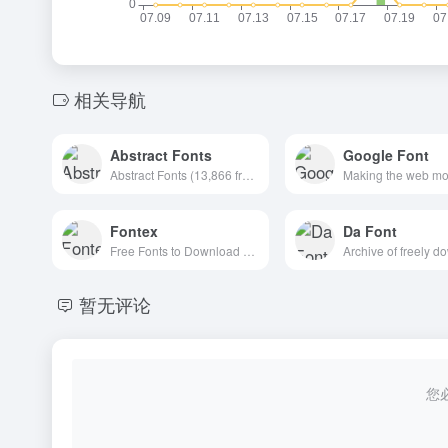
相关导航
Abstract Fonts
Google Font
Abstract Fonts (13,866 free fonts)
Fontex
Da Font
Free Fonts to Download + Premium Typefaces
暂无评论
您