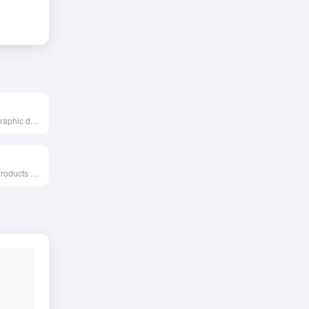
FREE fonts for graphic designers
Fonts for Print, Products & Screens