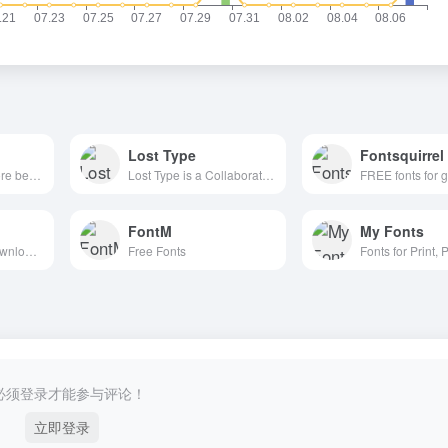
Lost Type
Fontsquirrel
Making the web more beautiful, fast, and open through great typography
Lost Type is a Collaborative Digital Type Foundry
FontM
My Fonts
Archive of freely downloadable fonts.
Free Fonts
必须登录才能参与评论！
立即登录