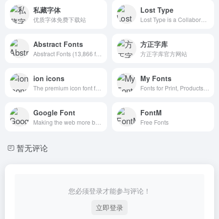
私藏字体
Lost Type
优质字体免费下载站
Lost Type is a Collaborative Digital Type Foundry
Abstract Fonts
方正字库
Abstract Fonts (13,866 free fonts)
方正字库官方网站
ion icons
My Fonts
The premium icon font for Ionic Framework
Fonts for Print, Products & Screens
Google Font
FontM
Making the web more beautiful, fast, and open through great typography
Free Fonts
暂无评论
您必须登录才能参与评论！
立即登录