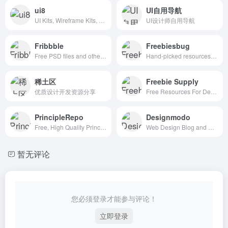
ui8
UI自用导航
UI Kits, Wireframe Kits, Templates, Icons and More
UI设计师自用导航
Fribbble
Freebiesbug
Free PSD files and other free design resources by Dribbblers.
Hand-picked resources for web designer and developers, constantly updated.
稀土区
Freebie Supply
优质设计开发资源分享
Free Resources For Designers
PrincipleRepo
Designmodo
Free, High Quality Principle Resources
Web Design Blog and Shop
暂无评论
您必须登录才能参与评论！
立即登录