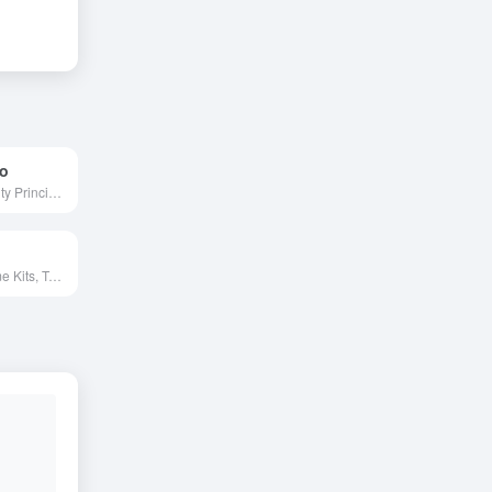
po
Free, High Quality Principle Resources
UI Kits, Wireframe Kits, Templates, Icons and More