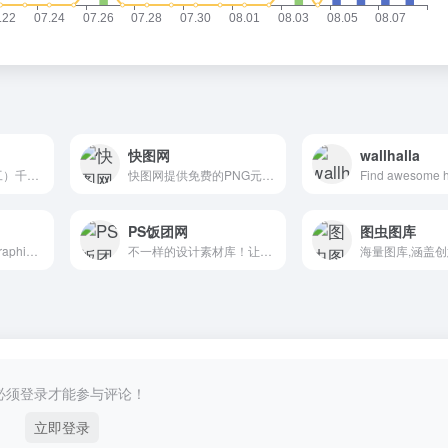
快图网
wallhalla
电商设计（淘宝美工）千图免费淘宝素材库
快图网提供免费的PNG元素和高清背景图片素材免费下载
PS饭团网
图虫图库
Free PSD &amp; Graphics, Illustrations
不一样的设计素材库！让自己的设计与众不同！
必须登录才能参与评论！
立即登录