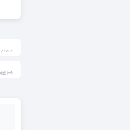
Find awesome high quality wallpapers for desktop and mobile in one place.
海量图库,涵盖创意图片和矢量素材等