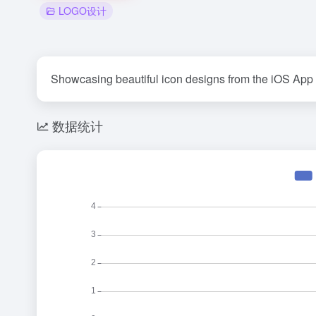
LOGO设计
Showcasing beautiful icon designs from the iOS App
数据统计