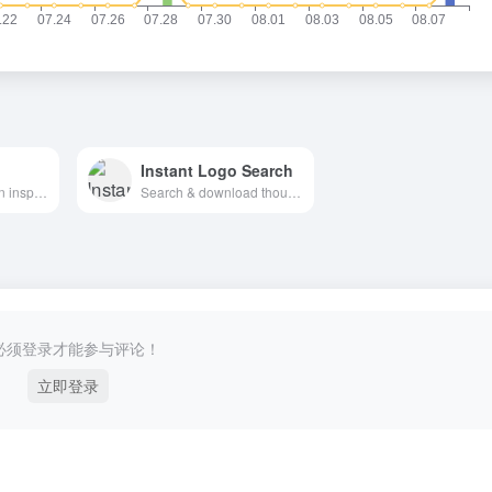
Instant Logo Search
Looking for iOS icon inspiration? We bring the iOS icons gallery to you.
Search & download thousands of logos instantly
必须登录才能参与评论！
立即登录