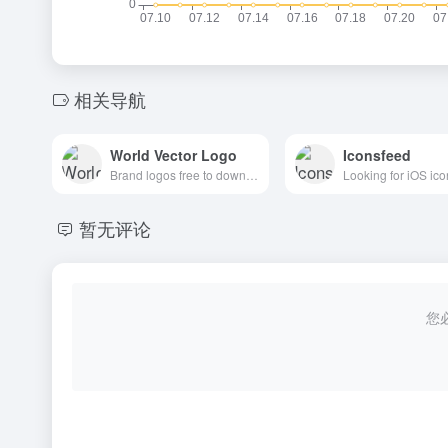
相关导航
World Vector Logo
Iconsfeed
Brand logos free to download
暂无评论
您