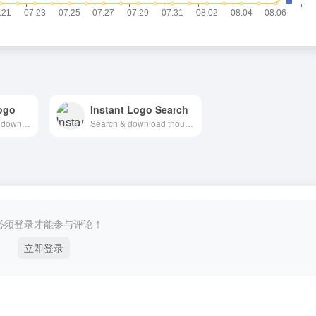
ogo
Instant Logo Search
Brand logos free to download
Search & download thousands of logos instantly
必须登录才能参与评论！
立即登录