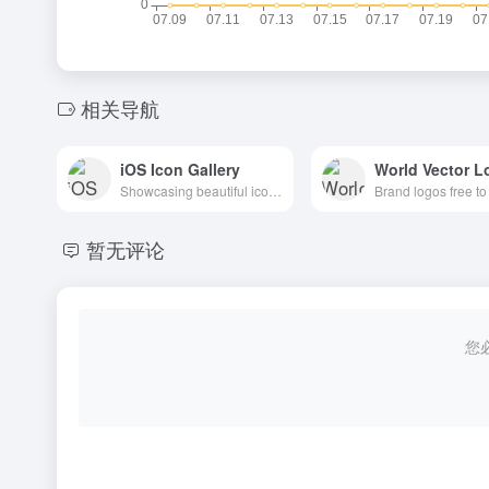
相关导航
iOS Icon Gallery
World Vector L
Showcasing beautiful icon designs from the iOS App Store
暂无评论
您