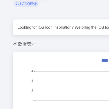
LOGO设计
Looking for iOS icon inspiration? We bring the iOS ico
数据统计