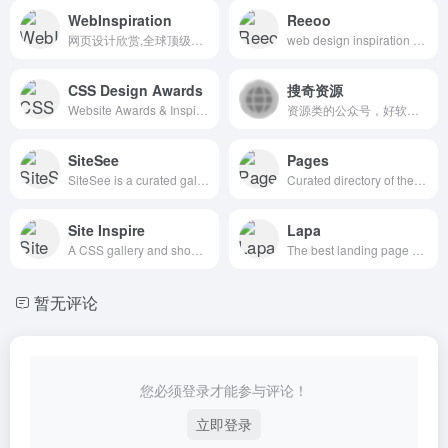
WebInspiration
Reeoo
网页设计欣赏,全球顶级网页设计
web design inspiration and website gallery
CSS Design Awards
搜奇资源
Website Awards & Inspiration - CSS Gallery
资源类的公众号，好软件好站点分享
SiteSee
Pages
SiteSee is a curated gallery of beautiful, modern websites collections.
Curated directory of the best Pages
Site Inspire
Lapa
A CSS gallery and showcase of the best web design inspiration.
The best landing page design inspiration from around the web.
暂无评论
您必须登录才能参与评论！
立即登录