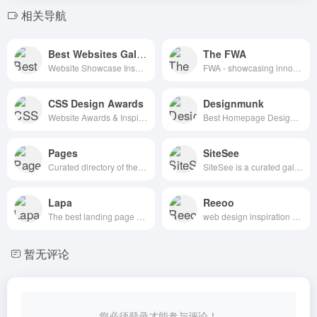
相关导航
Best Websites Gallery
The FWA
Website Showcase Inspiration | Best Websites Gallery
FWA - showcasing innovation every day since 2000
CSS Design Awards
Designmunk
Website Awards & Inspiration - CSS Gallery
Best Homepage Design Inspiration
Pages
SiteSee
Curated directory of the best Pages
SiteSee is a curated gallery of beautiful, modern websites collections.
Lapa
Reeoo
The best landing page design inspiration from around the web.
web design inspiration and website gallery
暂无评论
您必须登录才能参与评论！