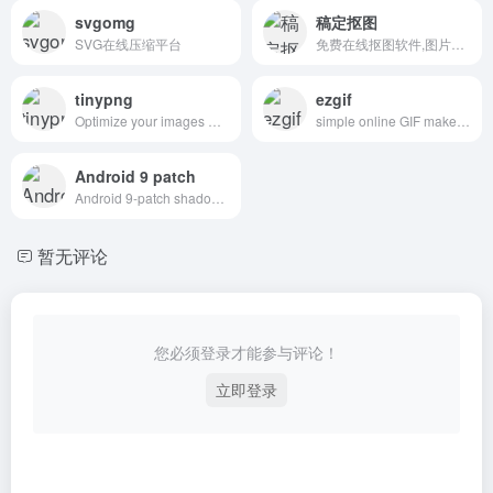
svgomg
稿定抠图
SVG在线压缩平台
免费在线抠图软件,图片快速换背景-抠白底图
tinypng
ezgif
Optimize your images with a perfect balance in quality and file size.
simple online GIF maker and toolset for basic animated GIF editing.
Android 9 patch
Android 9-patch shadow generator fully customizable shadows
暂无评论
您必须登录才能参与评论！
立即登录