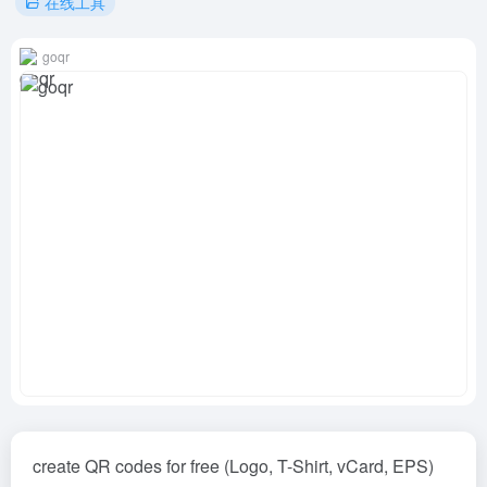
在线工具
goqr
create QR codes for free (Logo, T-Shirt, vCard, EPS)