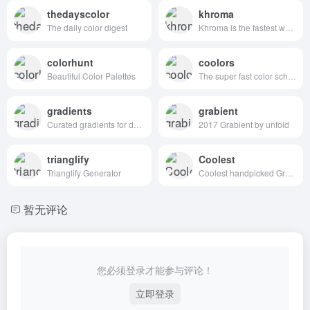
thedayscolor
khroma
The daily color digest
Khroma is the fastest way to discover, search, and save color combos you'll want to use.
colorhunt
coolors
Beautiful Color Palettes
The super fast color schemes generator!
gradients
grabient
Curated gradients for designers and developers
2017 Grabient by unfold
trianglify
Coolest
Trianglify Generator
Coolest handpicked Gradient Hues for your next super ⚡ amazing stuff
暂无评论
您必须登录才能参与评论！
立即登录