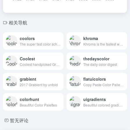
相关导航
coolors
khroma
The super fast color schemes generator!
Khroma is the fastest way to discover, search, and save color combos you'll want to use.
Coolest
thedayscolor
Coolest handpicked Gradient Hues for your next super ⚡ amazing stuff
The daily color digest
grabient
flatuicolors
2017 Grabient by unfold
Copy Paste Color Pallette from Flat UI Theme
colorhunt
uigradients
Beautiful Color Palettes
Beautiful colored gradients
暂无评论