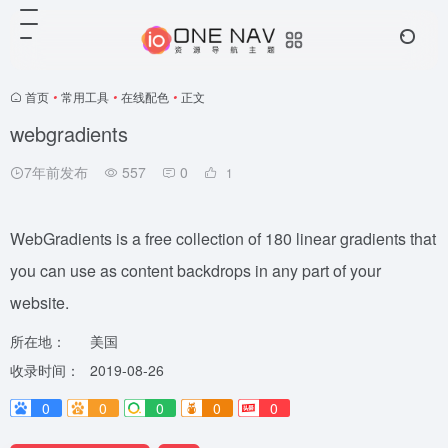
首页
•
常用工具
•
在线配色
•
正文
webgradients
7年前发布
557
0
1
WebGradients is a free collection of 180 linear gradients that
you can use as content backdrops in any part of your
website.
所在地：
美国
收录时间：
2019-08-26
0
0
0
0
0