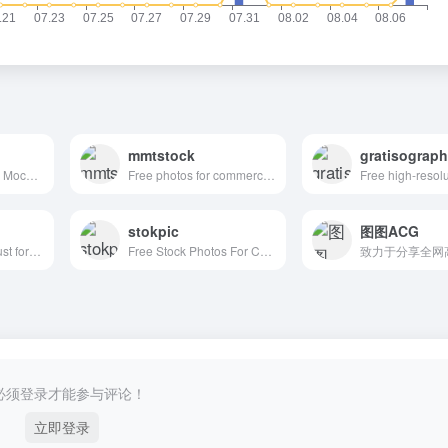
mmtstock
gratisograp
New Free Photos & Mockups in to your Inbox!
Free photos for commercial use
stokpic
图图ACG
A free photo pack just for you. Every month.
Free Stock Photos For Commercial Use
必须登录才能参与评论！
立即登录