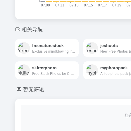
相关导航
freenaturestock
jeshoots
Exclusive mindblowing freebies for designers and developers
skitterphoto
myphotopack
Free Stock Photos for Creative Professionals
暂无评论
您