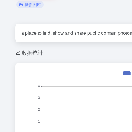
摄影图库
a place to find, show and share public domain photos
数据统计