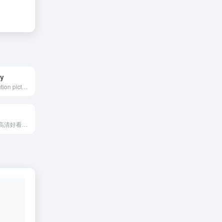
hy
Free high-resolution pictures you can use on your personal and commercial projects, free of copyright restrictions.
致力于分享全网高清好看的图片