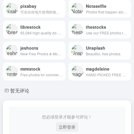
pixabay
Notaselfie
可在任何地方使用的免费图片和视频
Photos that happen along the way. You can use the images anyway you like. Have fun!
librestock
thestocks
65,084 high quality do-what-ever-you-want stock photos
Use our FREE photos to tell your story!
jeshoots
Unsplash
New Free Photos & Mockups in to your Inbox!
Beautiful, free photos.
mmtstock
magdeleine
Free photos for commercial use
HAND-PICKED FREE PHOTOS FOR YOUR INSPIRATION
暂无评论
您必须登录才能参与评论！
立即登录