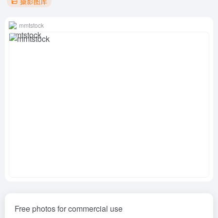
摄影图库
mmtstock
Free photos for commercial use