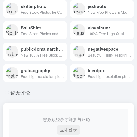
skitterphoto
jeshoots
Free Stock Photos for Creative Professionals
New Free Photos & Mockups in to your Inbox!
SplitShire
visualhunt
Free Stock Photos and Videos for commercial use.
100% Free High Quality Photos
publicdomainarchive
negativespace
New 100% Free Stock Photos. Every. Single. Week.
Beautiful, High-Resolution Free Stock Photos
gratisography
lifeofpix
Free high-resolution pictures you can use on your personal and commercial projects, free of copyright restrictions.
Free high resolution photography
暂无评论
您必须登录才能参与评论！
立即登录