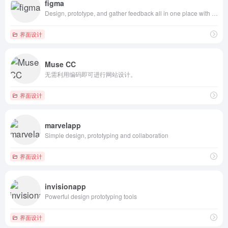
figma
Design, prototype, and gather feedback all in one place with Figma.
界面设计
Muse CC
无需利用编码即可进行网站设计。
界面设计
marvelapp
Simple design, prototyping and collaboration
界面设计
invisionapp
Powerful design prototyping tools
界面设计