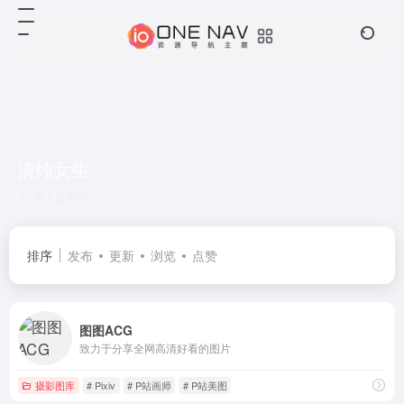
清纯女生
共 1 篇网址
排序
发布
更新
浏览
点赞
图图ACG
致力于分享全网高清好看的图片
摄影图库
# Pixiv
# P站画师
# P站美图