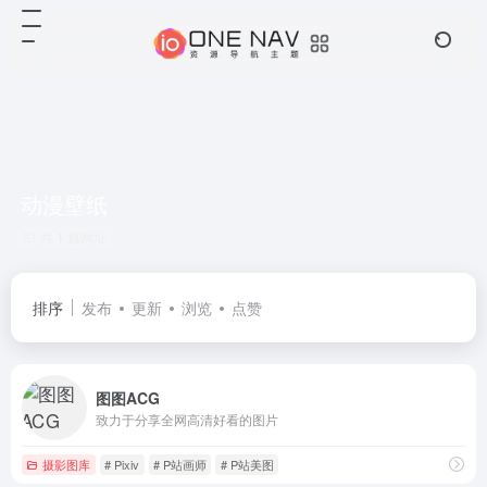
动漫壁纸
共 1 篇网址
排序
发布
更新
浏览
点赞
图图ACG
致力于分享全网高清好看的图片
摄影图库
# Pixiv
# P站画师
# P站美图