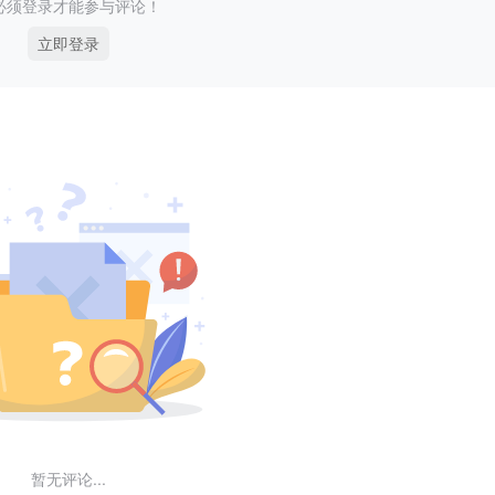
必须登录才能参与评论！
立即登录
暂无评论...