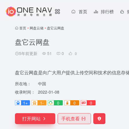
首页
排行榜
首页
•
网盘云储
•
盘它云网盘
盘它云网盘
5年前更新
51
0
0
盘它云网盘是向广大用户提供上传空间和技术的信息存
所在地：
中国
收录时间：
2022-01-08
1+
1-
0
0
0
打开网站
手机查看