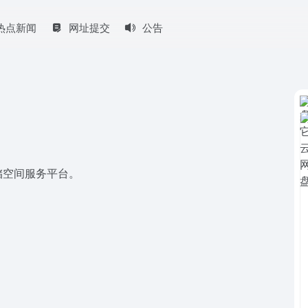
热点新闻
网址提交
公告
储空间服务平台。