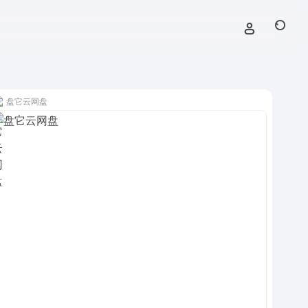
盘它云网盘