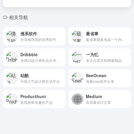
相关导航
佛系软件
最省事
分享精而简的优秀软件
最省事聚集地是一个内容创作与分享社区，专注收集和分享负责任、有智趣、贴近生活的内容。
Dribbble
一为忆
全球UI设计师作品分享平台。
专注分享互联网最精品内容,包含编程,美术设计,工具软件,实用素材和资源,教程等几大分类的综合门户
站酷
SeeOcean
中国人气设计师互动平台
海量mac软件分享
Producthunt
Medium
发现新鲜有趣的产品
高质量设计文章