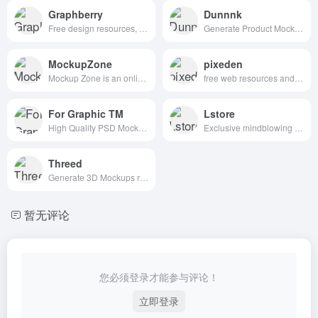
Graphberry
Dunnnk
Free design resources, Mockups, PSD web templates, Icons
Generate Product Mockups For Free
MockupZone
pixeden
Mockup Zone is an online store where you can find free and premium PSD mockup files to show your designs in a professional way.
free web resources and graphic design templates.
For Graphic TM
Lstore
High Quality PSD Mockups for Graphic Designers.
Exclusive mindblowing freebies for designers and developers
Threed
Generate 3D Mockups right in your Browser
暂无评论
您必须登录才能参与评论！
立即登录