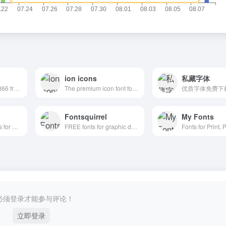
ion icons
私藏字体
Abstract Fonts (13,866 free fonts)
The premium icon font for Ionic Framework
优质字体免费下
Fontsquirrel
My Fonts
Download free fonts for Windows and Macintosh.
FREE fonts for graphic designers
必须登录才能参与评论！
立即登录