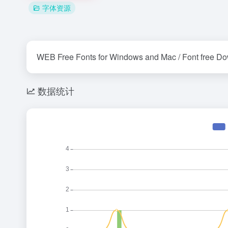
字体资源
WEB Free Fonts for Windows and Mac / Font free D
数据统计