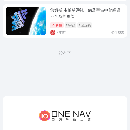
詹姆斯·韦伯望远镜：触及宇宙中曾经遥
不可及的角落
科技
# 宇宙
# 望远镜
7年前
1,660
没有了