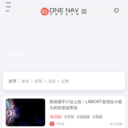
望远镜
共 2 篇文章
排序
发布
更新
浏览
点赞
黑洞捕手计划上线！LAMOST发现迄今最
大的恒星级黑洞
科技
# 宇宙
# 望远镜
# 黑洞
7年前
2,258