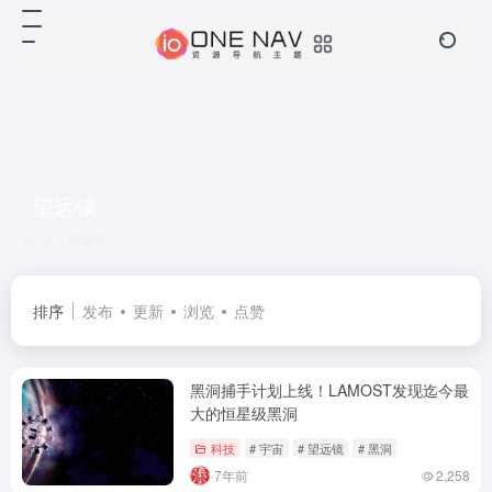
望远镜
共 2 篇文章
排序
发布
更新
浏览
点赞
黑洞捕手计划上线！LAMOST发现迄今最
大的恒星级黑洞
科技
# 宇宙
# 望远镜
# 黑洞
7年前
2,258