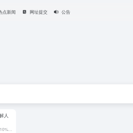
热点新闻
网址提交
公告
解人
目前，全球平均不孕不育率大概在10% -15%左右，我国约为15%。中国不孕夫妇约为1200-1500万对，自然妊娠人群流产率高达10%。另外，我国婴儿出生缺陷率为5.6%，每年新增约90万例患儿。 ...