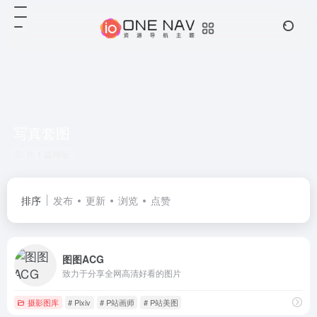
写真套图
共 1 篇网址
排序
发布
更新
浏览
点赞
图图ACG
致力于分享全网高清好看的图片
摄影图库
# Pixiv
# P站画师
# P站美图